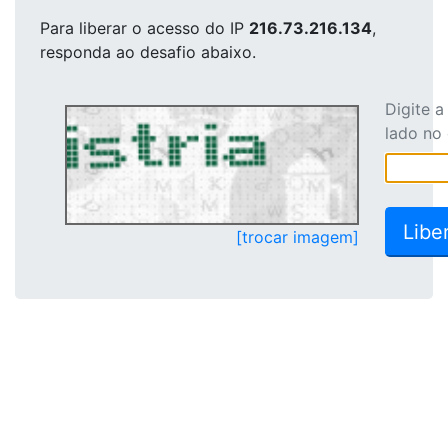
Para liberar o acesso
do IP
216.73.216.134
,
responda ao desafio abaixo.
Digite 
lado no
[trocar imagem]